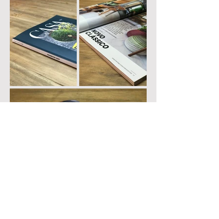
(54) 99414303
│
bianca@biancamattana.com
│ Avenida Abramo Randon, 1059 │
Saint Etienne, Caxias do Sul - RS │ projetos autorais │ CAU A75401-3